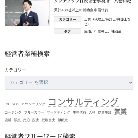
タッチアップ行政書士事務所 八巻和紀
累計400社以上の補助金申請代行
カテゴリー
士業（税理士/会計士/弁護士な
ど）
タグ
民泊
、
行政書士
、
補助金
経営者業種検索
カテゴリー
コンサルティング
DX
SaaS
カウンセリング
営業
コーチング
ブルーカラー
マーケティング
事務代行
人材
商業施設
店舗
採用
民泊
税金
行政書士
補助金
経営者フリーワード検索