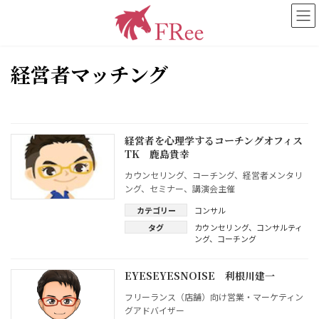
コ
ナ
ン
ビ
テ
ゲ
ン
ー
ツ
シ
経営者マッチング
へ
ョ
ス
ン
キ
に
ッ
移
プ
動
経営者を心理学するコーチングオフィス
TK 鹿島貴幸
カウンセリング、コーチング、経営者メンタリ
ング、セミナー、講演会主催
カテゴリー
コンサル
タグ
カウンセリング
、
コンサルティ
ング
、
コーチング
EYESEYESNOISE 利根川建一
フリーランス（店舗）向け営業・マーケティン
グアドバイザー