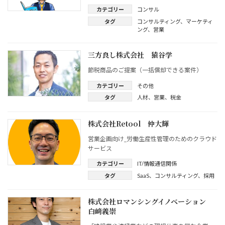
カテゴリー
コンサル
タグ
コンサルティング
、
マーケティ
ング
、
営業
三方良し株式会社 猿谷学
節税商品のご提案（一括償却できる案件）
カテゴリー
その他
タグ
人材
、
営業
、
税金
株式会社Retool 仲大輝
営業企画向け_労働生産性管理のためのクラウド
サービス
カテゴリー
IT/情報通信関係
タグ
SaaS
、
コンサルティング
、
採用
株式会社ロマンシングイノベーション
白﨑義崇