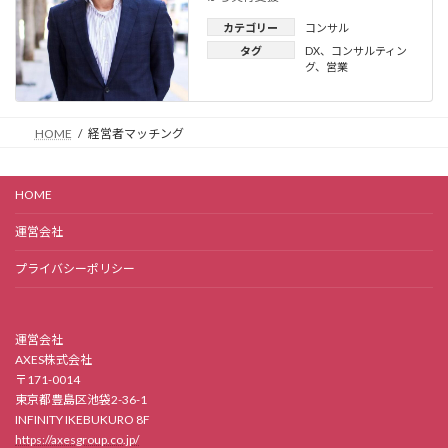
カテゴリー
コンサル
タグ
DX
、
コンサルティン
グ
、
営業
HOME
経営者マッチング
HOME
運営会社
プライバシーポリシー
運営会社
AXES株式会社
〒171-0014
東京都豊島区池袋2-36-1
INFINITY IKEBUKURO 8F
https://axesgroup.co.jp/