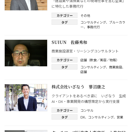
「建設業や清掃業などの現場仕事を営む企業」
に特化した事務代行
カテゴリー
その他
タグ
コンサルティング
、
ブルーカラ
ー
、
事務代行
SUIUN 佐藤秀和
商業施設運営・リーシングコンサルタント
カテゴリー
店舗（飲食／美容／物販）
タグ
コンサルティング
、
商業施設
、
店舗
株式会社いざなう 蓼沼康之
クライアントをあるべき姿に いざなう 生成
AI・DX・事業開発の構想策定から実行支援
カテゴリー
コンサル
タグ
DX
、
コンサルティング
、
営業