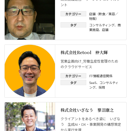
ント
カテゴリー
店舗（飲食／美容／
物販）
タグ
コンサルティング
、
商
業施設
、
店舗
株式会社Retool 仲大輝
営業企画向け_労働生産性管理のため
のクラウドサービス
カテゴリー
IT/情報通信関係
タグ
SaaS
、
コンサルティ
ング
、
採用
株式会社いざなう 蓼沼康之
クライアントをあるべき姿に いざな
う 生成AI・DX・事業開発の構想策定
から実行支援