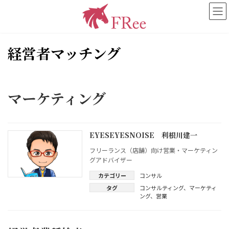
コ
ナ
ン
ビ
テ
ゲ
ン
ー
ツ
シ
経営者マッチング
へ
ョ
ス
ン
キ
に
ッ
移
マーケティング
プ
動
EYESEYESNOISE 利根川建一
フリーランス（店舗）向け営業・マーケティン
グアドバイザー
カテゴリー
コンサル
タグ
コンサルティング
、
マーケティ
ング
、
営業