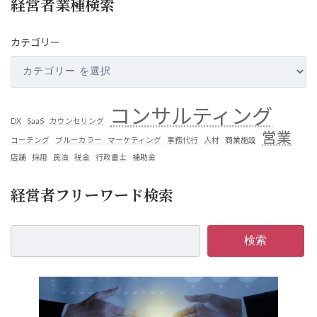
経営者業種検索
カテゴリー
コンサルティング
DX
SaaS
カウンセリング
営業
コーチング
ブルーカラー
マーケティング
事務代行
人材
商業施設
店舗
採用
民泊
税金
行政書士
補助金
経営者フリーワード検索
検索