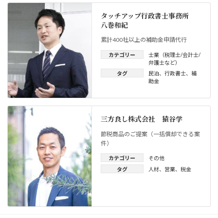
タッチアップ行政書士事務所
八巻和紀
累計400社以上の補助金申請代行
カテゴリー
士業（税理士/会計士/
弁護士など）
タグ
民泊
、
行政書士
、
補
助金
三方良し株式会社 猿谷学
節税商品のご提案（一括償却できる案
件）
カテゴリー
その他
タグ
人材
、
営業
、
税金